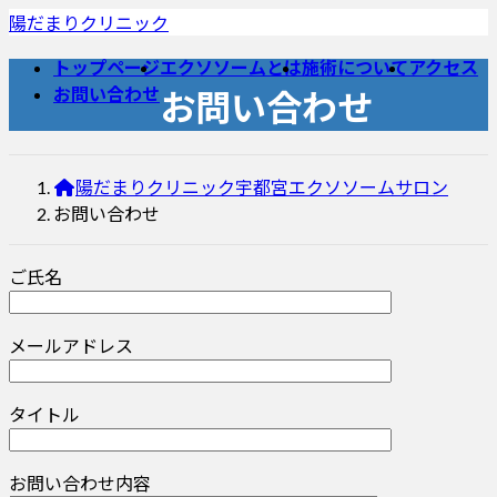
コ
ナ
陽だまりクリニック
ン
ビ
トップページ
エクソソームとは
施術について
アクセス
テ
ゲ
お問い合わせ
お問い合わせ
ン
ー
ツ
シ
へ
ョ
ス
ン
陽だまりクリニック宇都宮エクソソームサロン
キ
に
お問い合わせ
ッ
移
プ
動
ご氏名
メールアドレス
タイトル
お問い合わせ内容